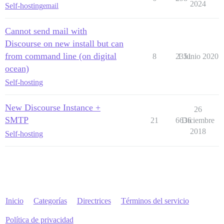
2024
Self-hosting
email
Cannot send mail with
Discourse on new install but can
from command line (on digital
8
2351
1 Junio 2020
ocean)
Self-hosting
New Discourse Instance +
26
SMTP
21
6636
Diciembre
2018
Self-hosting
Inicio
Categorías
Directrices
Términos del servicio
Política de privacidad