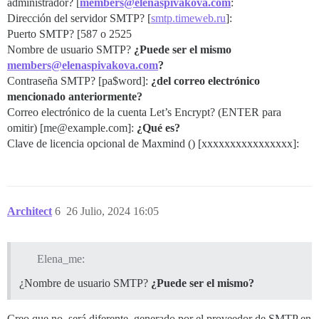
administrador? [
members@elenaspivakova.com
:
Dirección del servidor SMTP? [
smtp.timeweb.ru
]:
Puerto SMTP? [587 o 2525
Nombre de usuario SMTP?
¿Puede ser el mismo
members@elenaspivakova.com
?
Contraseña SMTP? [pa$word]:
¿del correo electrónico
mencionado anteriormente?
Correo electrónico de la cuenta Let’s Encrypt? (ENTER para
omitir) [me@example.com]:
¿Qué es?
Clave de licencia opcional de Maxmind () [xxxxxxxxxxxxxxxx]:
Architect
6
26 Julio, 2024 16:05
Elena_me:
¿Nombre de usuario SMTP?
¿Puede ser el mismo?
Creo que no, será diferente, generado por el proveedor de SMTP en