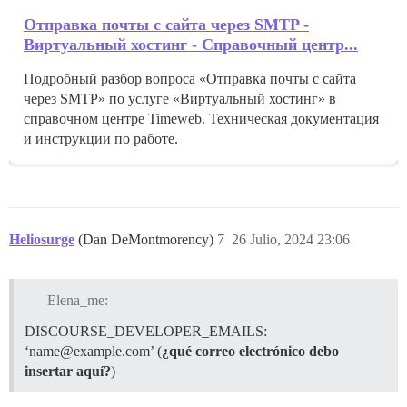
Отправка почты с сайта через SMTP -
Виртуальный хостинг - Справочный центр...
Подробный разбор вопроса «Отправка почты с сайта
через SMTP» по услуге «Виртуальный хостинг» в
справочном центре Timeweb. Техническая документация
и инструкции по работе.
Heliosurge
(Dan DeMontmorency)
7
26 Julio, 2024 23:06
Elena_me:
DISCOURSE_DEVELOPER_EMAILS:
‘name@example.com’ (
¿qué correo electrónico debo
insertar aquí?
)