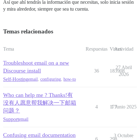
Así que ahí tendrás la información que necesitas, solo inicia sesión
y mira alrededor, siempre que sea tu cuenta.
Temas relacionados
Tema
Respuestas
Vistas
Actividad
Troubleshoot email on a new
27 Abril
Discourse install
36
183908
2026
Self-Hosting
email
,
configuring
,
how-to
Who can help me ? Thanks!有
没有人愿意帮我解决一下邮箱
4
177
1 Junio 2025
问题？
Support
email
Confusing email documentation
3 Octubre
6
298