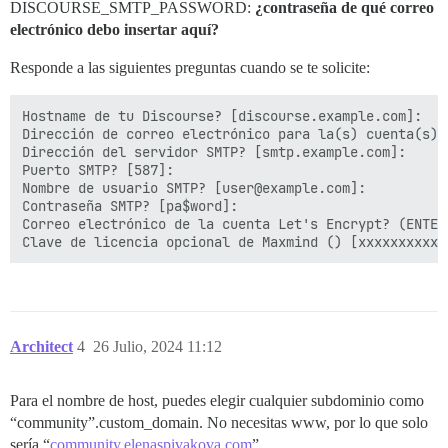
DISCOURSE_SMTP_PASSWORD:
¿contraseña de qué correo
electrónico debo insertar aquí?
Responde a las siguientes preguntas cuando se te solicite:
Hostname de tu Discourse? [discourse.example.com]: 

Dirección de correo electrónico para la(s) cuenta(s) 
Dirección del servidor SMTP? [smtp.example.com]: 

Puerto SMTP? [587]: 

Nombre de usuario SMTP? [user@example.com]: 

Contraseña SMTP? [pa$word]: 

Correo electrónico de la cuenta Let's Encrypt? (ENTER
Architect
4
26 Julio, 2024 11:12
Para el nombre de host, puedes elegir cualquier subdominio como
“community”.custom_domain. No necesitas www, por lo que solo
sería “
community.elenaspivakova.com
”