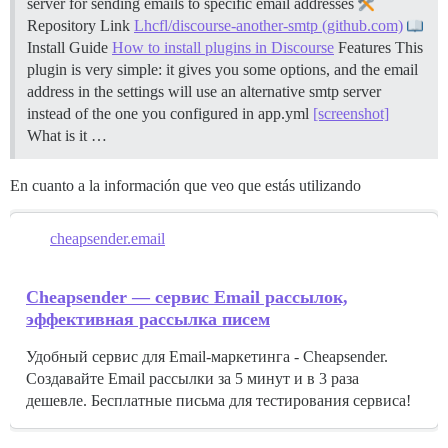
server for sending emails to specific email addresses
Repository Link
Lhcfl/discourse-another-smtp (github.com)
Install Guide
How to install plugins in Discourse
Features This
plugin is very simple: it gives you some options, and the email
address in the settings will use an alternative smtp server
instead of the one you configured in app.yml
[screenshot]
What is it …
En cuanto a la información que veo que estás utilizando
cheapsender.email
Cheapsender — сервис Email рассылок,
эффективная рассылка писем
Удобный сервис для Email-маркетинга - Cheapsender.
Создавайте Email рассылки за 5 минут и в 3 раза
дешевле. Бесплатные письма для тестирования сервиса!