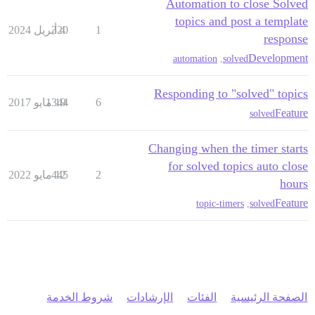
Automation to close Solved
topics and post a template
1
4 أبريل 2024
320
response
Development
automation
,
solved
Responding to "solved" topics
6
19 مايو 2017
1344
Feature
solved
Changing when the timer starts
for solved topics auto close
2
12 مايو 2022
445
hours
Feature
topic-timers
,
solved
الصفحة الرئيسية
الفئات
الإرشادات
شروط الخدمة