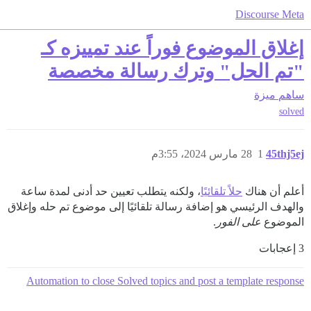
Discourse Meta
إغلاق الموضوع فوراً عند تمييزه كـ
"تم الحل" وترك رسالة مخصصة
ساهم
ميزة
solved
45thj5ej
1
28 مارس 2024، 3:55م
أعلم أن هناك
حلاً تلقائيًا
، ولكنه يتطلب تعيين حد أدنى لمدة ساعة
والهدف الرئيسي هو إضافة رسالة تلقائيًا إلى موضوع تم حله وإغلاق
الموضوع
على الفور
.
3 إعجابات
Automation to close Solved topics and post a template response