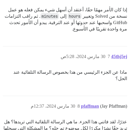
إذا كان الأمر مهمًا حقًا، أعتقد أن أسهل شيء يمكن فعله هو عمل
نسخة من Solved وتغيير
hours
إلى
minutes
. ثم راقب التزامات
GitHub واسحبها عند حدوثها أو عند الترقية. يبدو أن الأمور تحدث
مرة واحدة تقريبًا في الأسبوع.
45thj5ej
7
30 مارس 2024، 5:28ص
ماذا عن الجزء الرئيسي من هذا بخصوص الرسالة التلقائية عند
الحل؟
(Jay Pfaffman)
pfaffman
8
30 مارس 2024، 12:37م
عذرًا، لقد فاتني هذا الجزء. ما هي الرسالة التلقائية التي تريدها؟ هل
تريد حقًا نشرًا مكررًا لكل موضوع تم حله؟ ما المشكلة التي سيحلها