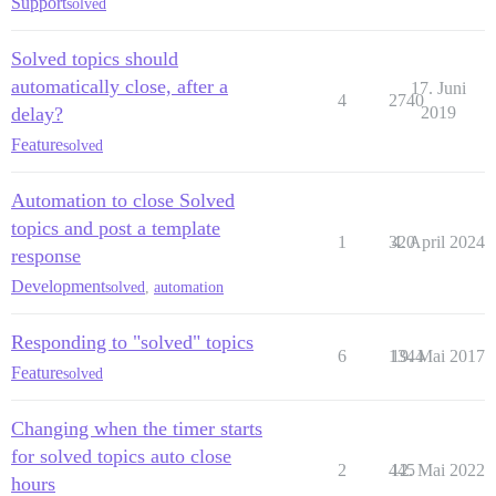
Support
solved
Solved topics should
automatically close, after a
17. Juni
4
2740
delay?
2019
Feature
solved
Automation to close Solved
topics and post a template
1
320
4. April 2024
response
Development
solved
,
automation
Responding to "solved" topics
6
1344
19. Mai 2017
Feature
solved
Changing when the timer starts
for solved topics auto close
2
445
12. Mai 2022
hours