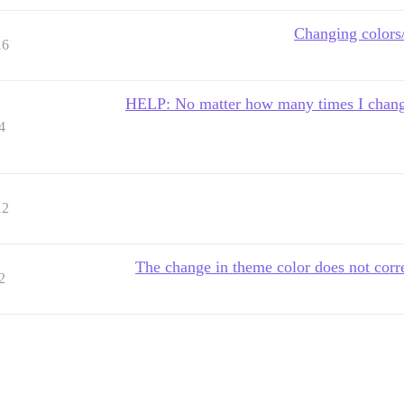
Changing colors/
16
HELP: No matter how many times I change
4
12
The change in theme color does not corre
2