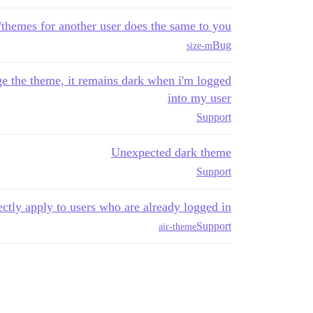
themes for another user does the same to you
Bug
size-m
 the theme, it remains dark when i'm logged
into my user
Support
Unexpected dark theme
Support
ctly apply to users who are already logged in
Support
air-theme