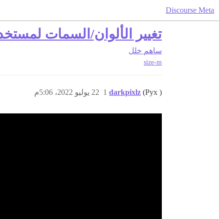
Discourse Meta
تغيير الألوان/السمات لمستخدم
ساهم
خلل
size-m
(Pyx )
darkpixlz
1
22 يوليو 2022، 5:06م