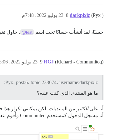
(Pyx )
darkpixlz
8
23 يوليو 2022، 7:48م
حسنًا، لقد أنشأت حسابًا تحت اسم
. حاول تغي
@test
(Richard - Communiteq)
RGJ
9
23 يوليو 2022، 8:06م
Pyx، post:6، topic:233674، username:darkpixlz:
ما هو المنتدى الذي كنت عليه؟
أنا على
الكثير
من المنتديات. لكن يمكنني تكرار هذا في Firefox و Chrome
أنا مسجل الدخول كمستخدم Communiteq وأقوم بتعديل ملف تعريف