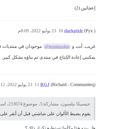
إعجابَين (2)
(Pyx )
darkpixlz
10
23 يوليو 2022، 8:09م
غريب. أنت و
موجودان في منتديات فارغ
@jessiinoslen
يمكنني إعادة الإنتاج في منتدى تم بناؤه بشكل كبير.
(Richard - Communiteq)
RGJ
11
23 يوليو 2022، 8:12م
جيسيكا نيلسون، مشاركة:5، موضوع:233674، اسم المستخدم:jessiinoslen:
يقوم بضبط الألوان على شاشتي قبل أن أنقر على
هل يبدو هذا وكأنها تستطيع تكرار ذلك؟