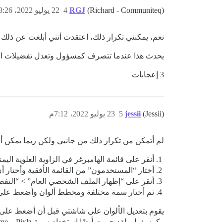
(Richard - Communiteq)
RGJ
4
22 يوليو 2022، 8:26م
نعم، يمكنني تكرار ذلك، اعتقدت أنني أبلغت عن ذلك منذ حوالي 6 أشهر أو شيء من هذا القبيل، لكن يبدو أنني غير قادر على العثور عليه (لذا رب
يحدث هذا عندما تتصرف كمسؤول وتعدل تفضيلات الم
3 إعجابات
(Jessii)
jessii
5
23 يوليو 2022، 7:12م
لم أتمكن من تكرار ذلك من جانبي ولكن ربما يمكن أ
أنقر على قائمة الهامبرغر في الزاوية العلوية اليم
أختار “المستخدمون” من القائمة الأفقية وأختار
أنقر على “إظهار الملف الشخصي العام” > “التفضي
ثم أختار سمة مختلفة ومخطط ألوان وأضغط على
يقوم بتعديل الألوان على شاشتي قبل أن أضغط على ح
وكمسؤول. لقد جربت أيضًا استخدام سمة Pixlz و Chrome و FireFox و Microsoft Edge.