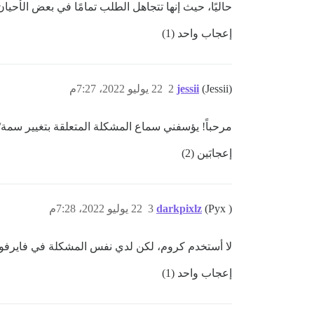
حاليًا، حيث إنها تتجاهل الطلب تمامًا في بعض الأحيان
إعجاب واحد (1)
(Jessii)
jessii
2
22 يوليو 2022، 7:27م
مرحباً! يؤسفني سماع المشكلة المتعلقة بتغيير سمة/لوحة ألوان المستخدم. 
إعجابَين (2)
(Pyx )
darkpixlz
3
22 يوليو 2022، 7:28م
لا أستخدم كروم، لكن لدي نفس المشكلة في فايرفو
إعجاب واحد (1)