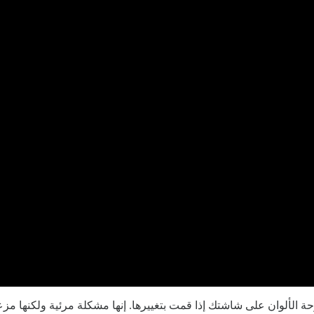
الألوان على شاشتك إذا قمت بتغييرها. إنها مشكلة مرئية ولكنها مزعجة