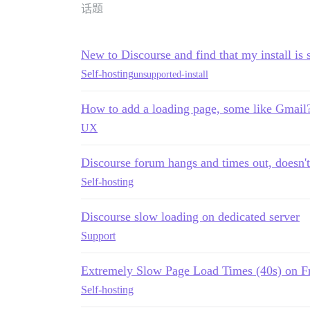
话题
New to Discourse and find that my install is 
Self-hosting
unsupported-install
How to add a loading page, some like Gmail
UX
Discourse forum hangs and times out, doesn't
Self-hosting
Discourse slow loading on dedicated server
Support
Extremely Slow Page Load Times (40s) on Fre
Self-hosting