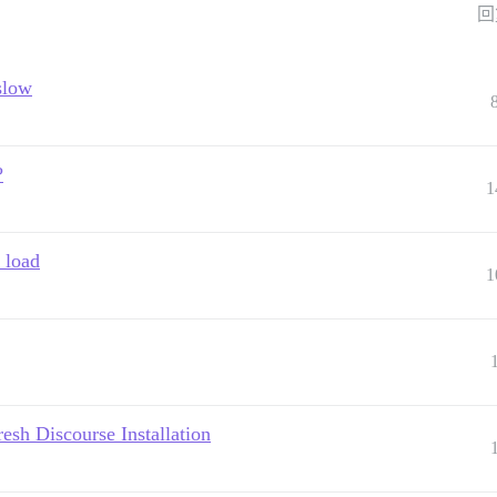
回
slow
?
1
 load
1
sh Discourse Installation