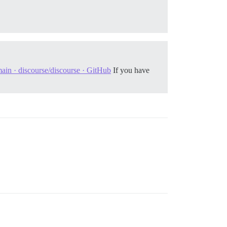
in · discourse/discourse · GitHub
If you have