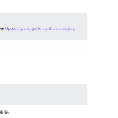
See
Upcoming changes to the Bitnami catalog
加重要。