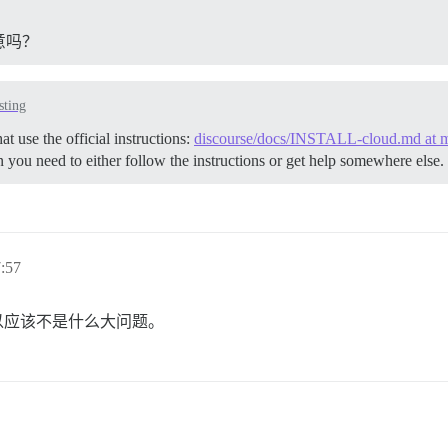
意吗？
sting
t use the official instructions:
discourse/docs/INSTALL-cloud.md at ma
n you need to either follow the instructions or get help somewhere else.
:57
所以应该不是什么大问题。