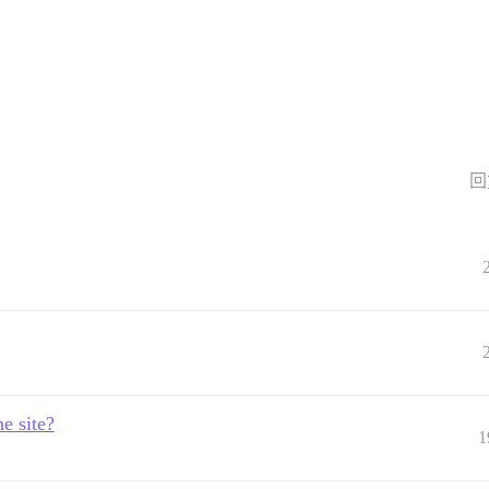
回
e site?
1