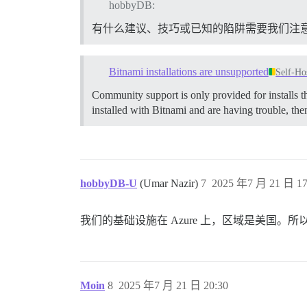
hobbyDB:
有什么建议、技巧或已知的陷阱需要我们注
Bitnami installations are unsupported
Self-Ho
Community support is only provided for installs tha
installed with Bitnami and are having trouble, the
hobbyDB-U
(Umar Nazir)
7
2025 年7 月 21 日 17
我们的基础设施在 Azure 上，区域是美国。
Moin
8
2025 年7 月 21 日 20:30