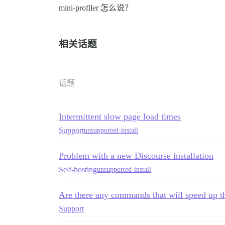
mini-profiler 怎么说？
相关话题
话题
Intermittent slow page load times
Support
unsupported-install
Problem with a new Discourse installation
Self-hosting
unsupported-install
Are there any commands that will speed up th
Support