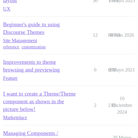
layout
30
1075
7 Mayo 2025
UX
Beginner's guide to using
Discourse Themes
12
84984
9 Julio 2026
Site Management
reference
,
customization
Improvements to theme
browsing and previewing
0
683
2 Mayo 2021
Feature
I want to create a Theme/Theme
10
component as shown in the
2
210
Diciembre
picture below!
2024
Marketplace
Managing Components /
20 Marzo