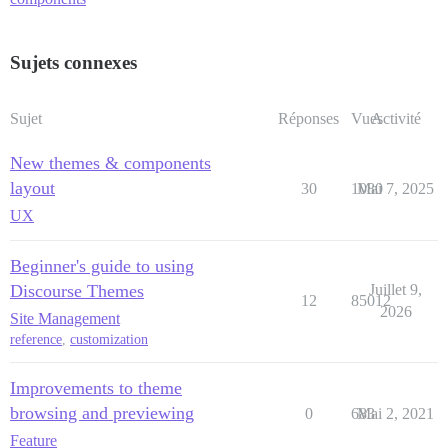
Sujets connexes
Sujet
Réponses
Vues
Activité
New themes & components
layout
30
1080
Mai 7, 2025
UX
Beginner's guide to using
Discourse Themes
Juillet 9,
12
85012
2026
Site Management
reference
,
customization
Improvements to theme
browsing and previewing
0
683
Mai 2, 2021
Feature