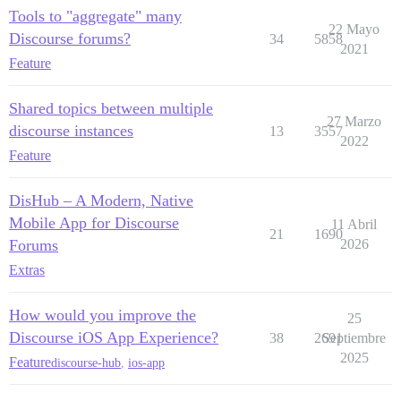
Tools to "aggregate" many
22 Mayo
Discourse forums?
34
5858
2021
Feature
Shared topics between multiple
27 Marzo
discourse instances
13
3557
2022
Feature
DisHub – A Modern, Native
Mobile App for Discourse
11 Abril
21
1690
Forums
2026
Extras
How would you improve the
25
Discourse iOS App Experience?
38
2691
Septiembre
2025
Feature
discourse-hub
,
ios-app