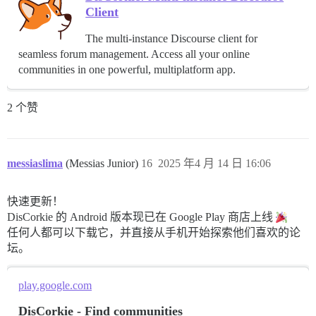
Client
The multi-instance Discourse client for
seamless forum management. Access all your online
communities in one powerful, multiplatform app.
2 个赞
messiaslima
(Messias Junior)
16
2025 年4 月 14 日 16:06
快速更新！
DisCorkie 的 Android 版本现已在 Google Play 商店上线
任何人都可以下载它，并直接从手机开始探索他们喜欢的论
坛。
play.google.com
DisCorkie - Find communities