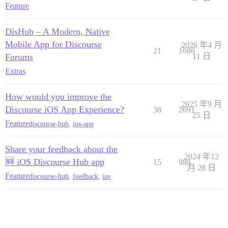
Feature
DisHub – A Modern, Native
Mobile App for Discourse
2026 年4 月
21
1686
Forums
11 日
Extras
How would you improve the
2025 年9 月
Discourse iOS App Experience?
38
2691
25 日
Feature
discourse-hub
,
ios-app
Share your feedback about the
2024 年12
🆕 iOS Discourse Hub app
15
988
月 28 日
Feature
discourse-hub
,
feedback
,
ios