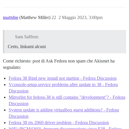
mattdm
(Matthew Miller)
22
2 Maggio 2023, 3:00pm
Sam Saffron:
Certo, linkami alcuni
Come richiesto: post di Ask Fedora non spam che Akismet ha
segnalato:
Fedora 38 Bind new install not starting - Fedora Discussion
Vconsole-setup.service problems after update to 38 - Fedora
Discussion
Mirrorlist for fedora-38 is still contains "development"? - Fedora
Discussion
System update is adding virtualbox guest additions? - Fedora
Discussion
Fedora 38 rtx 2060 driver problem - Fedora Discussion
WiFi (BCM4360), frequent disconnections since F38 - Fedora