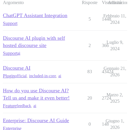
Argomento
Risposte
Visualizzazioni
Attività
ChatGPT Assistant Integration
Febbraio 11,
5
1448
2024
Support
Discourse AI plugin with self
Luglio 9,
hosted discourse site
2
366
2024
Support
ai
Discourse AI
Gennaio 21,
83
43424
2026
Plugin
official
,
included-in-core
,
ai
How do you use Discourse AI?
Marzo 2,
Tell us and make it even better!
20
2724
2025
Feature
feedback
,
ai
Enterprise: Discourse AI Guide
Giugno 1,
0
148
2026
Enterprise