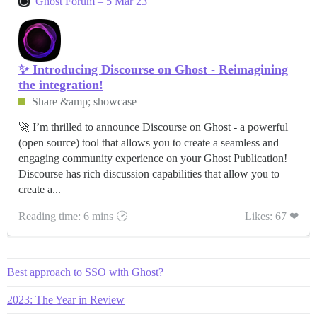
Ghost Forum – 5 Mar 23
✨ Introducing Discourse on Ghost - Reimagining
the integration!
Share &amp; showcase
🚀 I’m thrilled to announce Discourse on Ghost - a powerful
(open source) tool that allows you to create a seamless and
engaging community experience on your Ghost Publication!
Discourse has rich discussion capabilities that allow you to
create a...
Reading time: 6 mins 🕑
Likes: 67 ❤
Best approach to SSO with Ghost?
2023: The Year in Review