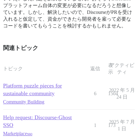
プラットフォーム自体の変更が必要になるだろうと想像し
ています。しかし、解決したいので、DiscourseがPRを受け
入れると仮定して、資金ができたら開発者を雇って必要な
コードを書いてもらうことを検討するかもしれません。
関連トピック
表
アクティビ
トピック
返信
示
ティ
Platform puzzle pieces for
2022 年 5 月
sustainable community
6
1504
24 日
Community Building
Help request: Discourse-Ghost
2025 年 7 月
SSO
1
173
1 日
Marketplace
sso