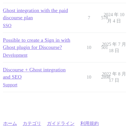
Ghost integration with the paid
2024 年 10
discourse plan
7
578
月 4 日
SSO
Possible to create a Sign in with
2025 年 7 月
Ghost plugin for Discourse?
10
501
18 日
Development
Discourse + Ghost integration
2022 年 8 月
and SEO
10
2898
17 日
Support
ホーム
カテゴリ
ガイドライン
利用規約