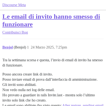
Discourse Meta
Le email di invito hanno smesso di
funzionare
Contribuisci
Bug
Benjol
(Benjol)
1
24 Marzo 2025, 7:25pm
Tra la settimana scorsa e questa, l’invio di email di invito ha smesso
di funzionare.
Posso ancora creare link di invito.
Posso inviare email di prova dall’interfaccia di amministrazione.
Gli inviti sono abilitati.
Non vedo nulla nei log delle email.
Ho provato a guardare in rails Invite.last - mostra solo l’ultimo
invito solo link che ho creato.
Le email sono abilitate (ho visto questo:
After restore, sending email