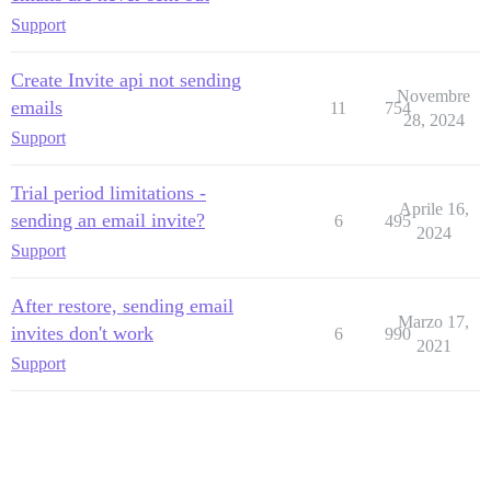
Support
Create Invite api not sending
Novembre
emails
11
754
28, 2024
Support
Trial period limitations -
Aprile 16,
sending an email invite?
6
495
2024
Support
After restore, sending email
Marzo 17,
invites don't work
6
990
2021
Support