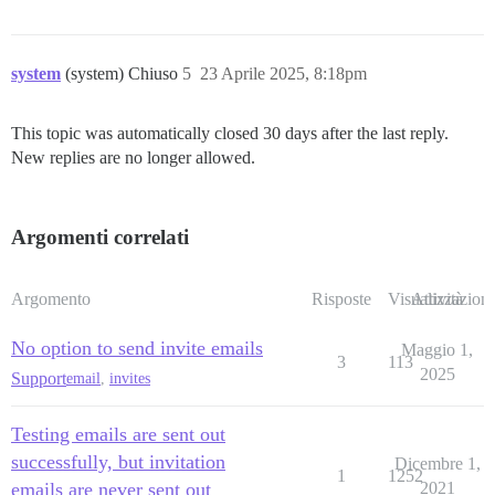
system
(system) Chiuso
5
23 Aprile 2025, 8:18pm
This topic was automatically closed 30 days after the last reply.
New replies are no longer allowed.
Argomenti correlati
Argomento
Risposte
Visualizzazioni
Attività
No option to send invite emails
Maggio 1,
3
113
2025
Support
email
,
invites
Testing emails are sent out
successfully, but invitation
Dicembre 1,
1
1252
emails are never sent out
2021