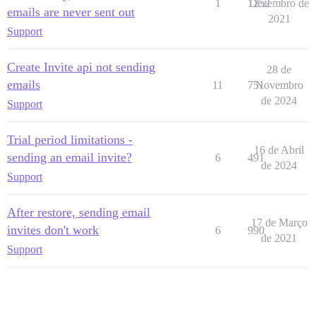
1
1252
Dezembro de
emails are never sent out
2021
Support
Create Invite api not sending
28 de
emails
11
751
Novembro
de 2024
Support
Trial period limitations -
16 de Abril
sending an email invite?
6
491
de 2024
Support
After restore, sending email
17 de Março
invites don't work
6
990
de 2021
Support