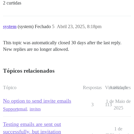
2 curtidas
system
(system) Fechado
5
Abril 23, 2025, 8:18pm
This topic was automatically closed 30 days after the last reply.
New replies are no longer allowed.
Tópicos relacionados
Tópico
Respostas
Visualizações
Atividade
No option to send invite emails
1 de Maio de
3
113
2025
Support
email
,
invites
Testing emails are sent out
1 de
successfully, but invitation