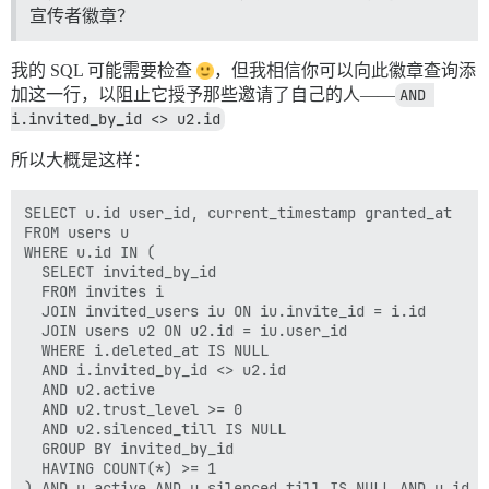
宣传者徽章？
我的 SQL 可能需要检查
，但我相信你可以向此徽章查询添
加这一行，以阻止它授予那些邀请了自己的人——
AND 
i.invited_by_id <> u2.id
所以大概是这样：
SELECT u.id user_id, current_timestamp granted_at 

FROM users u 

WHERE u.id IN (

  SELECT invited_by_id 

  FROM invites i 

  JOIN invited_users iu ON iu.invite_id = i.id 

  JOIN users u2 ON u2.id = iu.user_id 

  WHERE i.deleted_at IS NULL

  AND i.invited_by_id <> u2.id

  AND u2.active 

  AND u2.trust_level >= 0 

  AND u2.silenced_till IS NULL 

  GROUP BY invited_by_id 

  HAVING COUNT(*) >= 1 

) AND u.active AND u.silenced_till IS NULL AND u.id > 