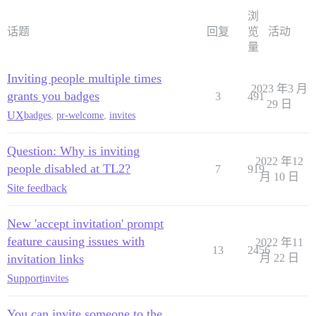
浏
话题
回复
览
活动
量
Inviting people multiple times
2023 年3 月
grants you badges
3
491
29 日
UX
badges
,
pr-welcome
,
invites
Question: Why is inviting
2022 年12
people disabled at TL2?
7
919
月 10 日
Site feedback
New 'accept invitation' prompt
feature causing issues with
2022 年11
13
2456
invitation links
月 22 日
Support
invites
You can invite someone to the