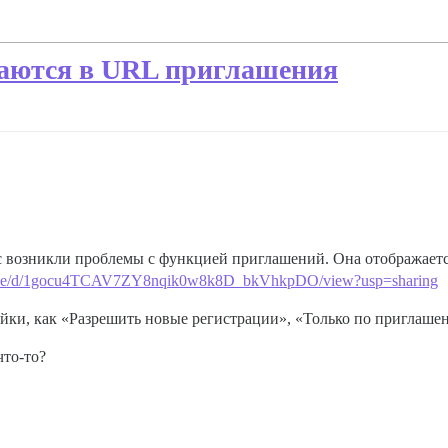
аются в URL приглашения
ас возникли проблемы с функцией приглашений. Она отображаетс
om/file/d/1gocu4TCAV7ZY8nqik0w8k8D_bkVhkpDO/view?usp=sharing
йки, как «Разрешить новые регистрации», «Только по приглаше
что-то?