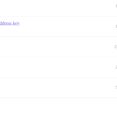
ddress key
2