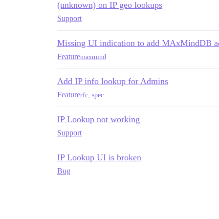
(unknown) on IP geo lookups
Support
Missing UI indication to add MAxMindDB a
Feature
maxmind
Add IP info lookup for Admins
Feature
rfc
,
spec
IP Lookup not working
Support
IP Lookup UI is broken
Bug