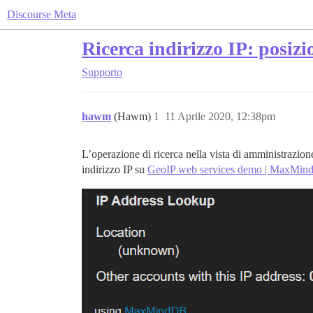
Discourse Meta
Ricerca indirizzo IP: posiz
Supporto
hawm
(Hawm)
1
11 Aprile 2020, 12:38pm
L’operazione di ricerca nella vista di amministrazion
indirizzo IP su
GeoIP web services demo | MaxMin