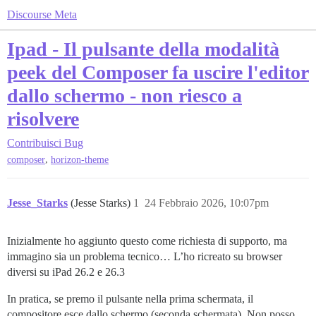
Discourse Meta
Ipad - Il pulsante della modalità
peek del Composer fa uscire l'editor
dallo schermo - non riesco a
risolvere
Contribuisci
Bug
,
composer
horizon-theme
Jesse_Starks
(Jesse Starks)
1
24 Febbraio 2026, 10:07pm
Inizialmente ho aggiunto questo come richiesta di supporto, ma
immagino sia un problema tecnico… L’ho ricreato su browser
diversi su iPad 26.2 e 26.3
In pratica, se premo il pulsante nella prima schermata, il
compositore esce dallo schermo (seconda schermata). Non posso