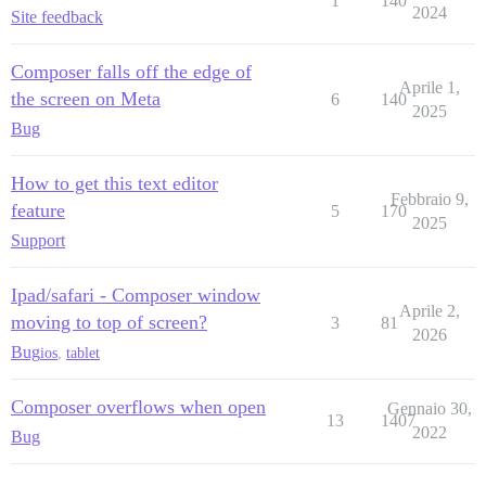
1
140
2024
Site feedback
Composer falls off the edge of
Aprile 1,
the screen on Meta
6
140
2025
Bug
How to get this text editor
Febbraio 9,
feature
5
170
2025
Support
Ipad/safari - Composer window
Aprile 2,
moving to top of screen?
3
81
2026
Bug
ios
,
tablet
Composer overflows when open
Gennaio 30,
13
1407
2022
Bug