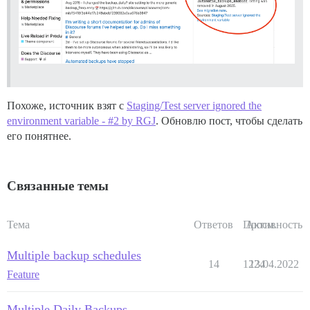
Похоже, источник взят с
Staging/Test server ignored the
environment variable - #2 by RGJ
. Обновлю пост, чтобы сделать
его понятнее.
Связанные темы
Тема
Ответов
Просм.
Активность
Multiple backup schedules
14
1224
13.04.2022
Feature
Multiple Daily Backups