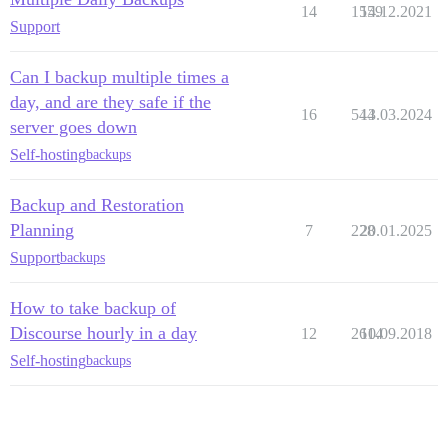
14
1559
14.12.2021
Support
Can I backup multiple times a
day, and are they safe if the
16
544
13.03.2024
server goes down
Self-hosting
backups
Backup and Restoration
Planning
7
228
20.01.2025
Support
backups
How to take backup of
Discourse hourly in a day
12
2614
10.09.2018
Self-hosting
backups