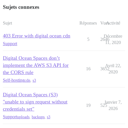
Sujets connexes
Sujet
Réponses
Vues
Activité
403 Error with digital ocean cdn
Décembre
5
2646
11, 2020
Support
Digital Ocean Spaces don’t
implement the AWS S3 API for
Avril 22,
16
3652
the CORS rule
2020
Self-hosting
cdn
,
s3
Digital Ocean Spaces (S3)
"unable to sign request without
Janvier 7,
19
525
credentials set"
2026
Support
uploads
,
backups
,
s3