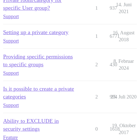
14. Juni
specific User group?
1
937
2021
Support
Setting up a private category
16. August
1
6771
2018
Support
Providing specific permissions
8. Februar
to specific groups
2
430
2024
Support
Is it possible to create a private
categories
2
994
25. Juli 2020
Support
Ability to EXCLUDE in
19. Oktober
security settings
0
1618
2017
Feature