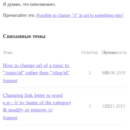
Я думаю, это невозможно.
Прочитайте это:
Possible to change "/t" in url to something else?
Связанные темы
Тема
Ответов
Просм.
Активность
How to change url of a topic to
"/topic/id" rather than "/slug/id"
2
882
30.06.2019
Support
Changing link letter to word
e.g:- /t/ to /name of the category
3
1352
23.11.2015
& modify or remove /c/
Support