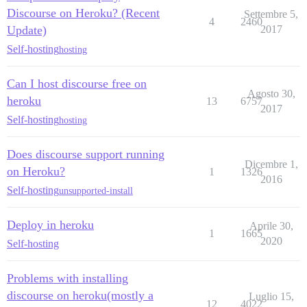
Discourse on Heroku? (Recent
Settembre 5,
4
2460
Update)
2017
Self-hosting
hosting
Can I host discourse free on
Agosto 30,
heroku
13
6757
2017
Self-hosting
hosting
Does discourse support running
Dicembre 1,
on Heroku?
1
1326
2016
Self-hosting
unsupported-install
Deploy in heroku
Aprile 30,
1
1665
2020
Self-hosting
Problems with installing
discourse on heroku(mostly a
Luglio 15,
12
4022