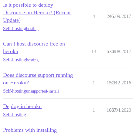
Is it possible to deploy
Discourse on Heroku? (Recent
4
2461
05.09.2017
Update)
Self-hosting
hosting
Can I host discourse free on
heroku
13
6759
30.08.2017
Self-hosting
hosting
Does discourse support running
on Heroku?
1
1326
01.12.2016
Self-hosting
unsupported-install
Deploy in heroku
1
1667
30.04.2020
Self-hosting
Problems with installing