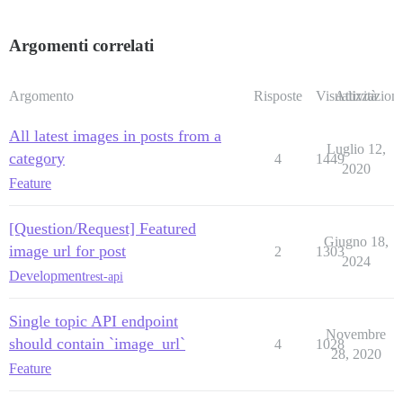
Argomenti correlati
Argomento
Risposte
Visualizzazioni
Attività
All latest images in posts from a
Luglio 12,
category
4
1449
2020
Feature
[Question/Request] Featured
Giugno 18,
image url for post
2
1303
2024
Development
rest-api
Single topic API endpoint
Novembre
should contain `image_url`
4
1028
28, 2020
Feature