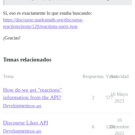
Sí, eso es exactamente lo que estaba buscando:
https://discourse.marksmath.org/discourse-
reactions/posts/120/reactions-users.json
¡Gracias!
Temas relacionados
Tema
Respuestas
Vistas
Actividad
How do we get "reactions"
16 Mayo
information from the API?
2
577
2023
Development
rest-api
16
Discourse Likes API
6
1286
Diciembre
Development
rest-api
2022