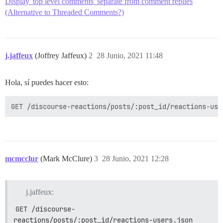
Display 'top level comments' separate from comment replies
(Alternative to Threaded Comments?)
j.jaffeux
(Joffrey Jaffeux)
2
28 Junio, 2021 11:48
Hola, sí puedes hacer esto:
mcmcclur
(Mark McClure)
3
28 Junio, 2021 12:28
j.jaffeux:
GET /discourse-
reactions/posts/:post_id/reactions-users.json