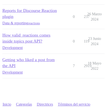
Reports for Discourse Reaction
26 Marzo
plugin
0
237
2024
Data & reporting
reactions
How valid_reactions comes
23 Junio
inside topics post API?
0
119
2024
Development
Getting who liked a post from
18 Mayo
the API
7
2919
2022
Development
Inicio
Categorías
Directrices
Términos del servicio