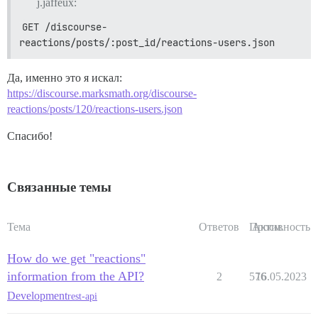
j.jaffeux:
GET /discourse-
reactions/posts/:post_id/reactions-users.json
Да, именно это я искал:
https://discourse.marksmath.org/discourse-
reactions/posts/120/reactions-users.json
Спасибо!
Связанные темы
Тема
Ответов
Просм.
Активность
How do we get "reactions"
information from the API?
2
576
16.05.2023
Development
rest-api