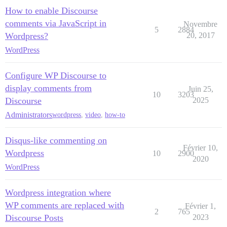
How to enable Discourse
comments via JavaScript in
Novembre
5
2884
Wordpress?
20, 2017
WordPress
Configure WP Discourse to
display comments from
Juin 25,
10
3203
Discourse
2025
Administrators
wordpress
,
video
,
how-to
Disqus-like commenting on
Février 10,
Wordpress
10
2900
2020
WordPress
Wordpress integration where
WP comments are replaced with
Février 1,
2
765
Discourse Posts
2023