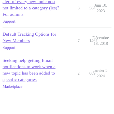
alert of every new topic post,
Juin 10,
not limited to a category (ies)?
3
584
2023
For admins
Support
Default Tracking Options for
Décembre
New Members
7
1467
18, 2018
Support
Seeking help getting Email
notifications to work when a
Janvier 5,
new topic has been added to
2
689
2024
specific categories
Marketplace