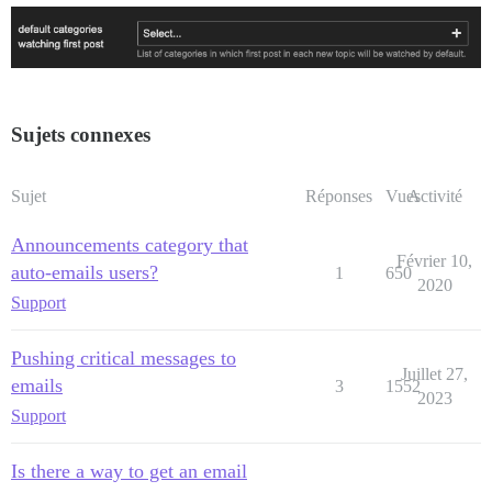
Sujets connexes
Sujet
Réponses
Vues
Activité
Announcements category that
Février 10,
auto-emails users?
1
650
2020
Support
Pushing critical messages to
Juillet 27,
emails
3
1552
2023
Support
Is there a way to get an email