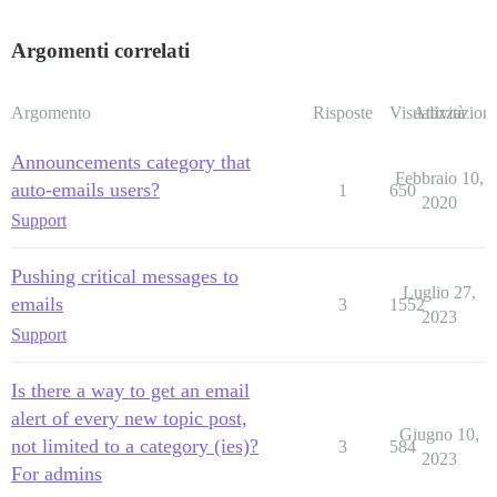
Argomenti correlati
Argomento
Risposte
Visualizzazioni
Attività
Announcements category that
Febbraio 10,
auto-emails users?
1
650
2020
Support
Pushing critical messages to
Luglio 27,
emails
3
1552
2023
Support
Is there a way to get an email
alert of every new topic post,
Giugno 10,
not limited to a category (ies)?
3
584
2023
For admins