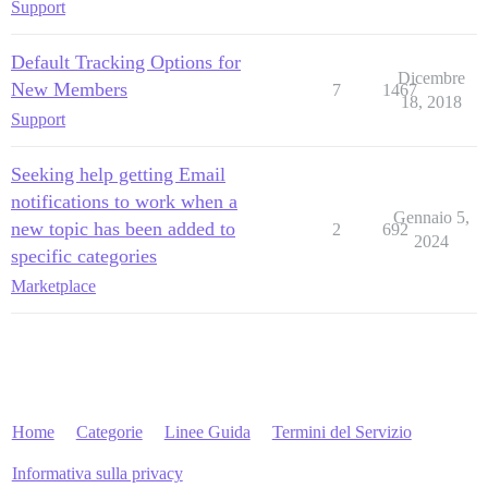
Support
Default Tracking Options for
Dicembre
New Members
7
1467
18, 2018
Support
Seeking help getting Email
notifications to work when a
Gennaio 5,
new topic has been added to
2
692
2024
specific categories
Marketplace
Home
Categorie
Linee Guida
Termini del Servizio
Informativa sulla privacy