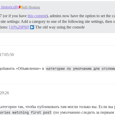
 historically
Self-Hosting
7 (or if you have
this commit
), admins now have the option to set the ca
r site settings: Add a category to one of the following site settings, the
tions:
[10%20PM]
The old way using the console
17:05:50
добавить «Объявление» в
категории по умолчанию для отслеж
29:26
категории так, чтобы публиковать там могли только вы. Если вы 
ories watching first post
(по умолчанию следить за первым 