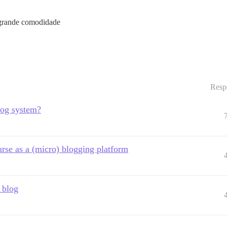
 grande comodidade
Resp
log system?
se as a (micro) blogging platform
 blog