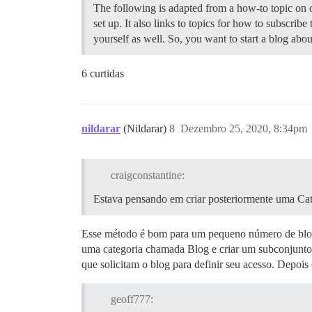
The following is adapted from a how-to topic on o
set up. It also links to topics for how to subscribe
yourself as well. So, you want to start a blog ab
6 curtidas
nildarar
(Nildarar)
8
Dezembro 25, 2020, 8:34pm
craigconstantine:
Estava pensando em criar posteriormente uma Categ
Esse método é bom para um pequeno número de blogs
uma categoria chamada Blog e criar um subconjunto 
que solicitam o blog para definir seu acesso. Depois
geoff777: