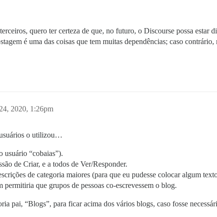
rceiros, quero ter certeza de que, no futuro, o Discourse possa estar 
tagem é uma das coisas que tem muitas dependências; caso contrário, r
24, 2020, 1:26pm
usuários o utilizou…
 usuário “cobaias”).
ssão de Criar, e a todos de Ver/Responder.
scrições de categoria maiores (para que eu pudesse colocar algum text
 permitiria que grupos de pessoas co-escrevessem o blog.
ia pai, “Blogs”, para ficar acima dos vários blogs, caso fosse necessár