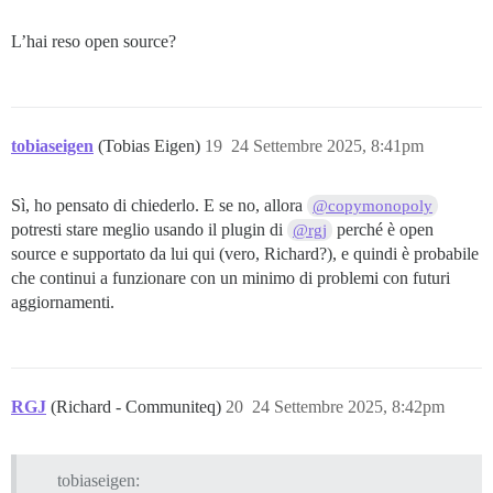
L’hai reso open source?
tobiaseigen
(Tobias Eigen)
19
24 Settembre 2025, 8:41pm
Sì, ho pensato di chiederlo. E se no, allora
@copymonopoly
potresti stare meglio usando il plugin di
perché è open
@rgj
source e supportato da lui qui (vero, Richard?), e quindi è probabile
che continui a funzionare con un minimo di problemi con futuri
aggiornamenti.
RGJ
(Richard - Communiteq)
20
24 Settembre 2025, 8:42pm
tobiaseigen: