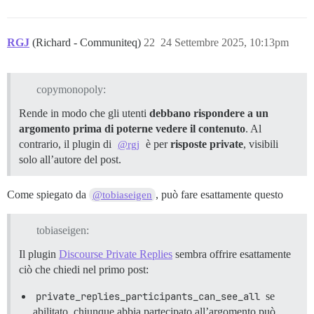
RGJ
(Richard - Communiteq)
22
24 Settembre 2025, 10:13pm
copymonopoly:
Rende in modo che gli utenti
debbano rispondere a un
argomento prima di poterne vedere il contenuto
. Al
contrario, il plugin di
è per
risposte private
, visibili
@rgj
solo all’autore del post.
Come spiegato da
, può fare esattamente questo
@tobiaseigen
tobiaseigen:
Il plugin
Discourse Private Replies
sembra offrire esattamente
ciò che chiedi nel primo post:
private_replies_participants_can_see_all
se
abilitato, chiunque abbia partecipato all’argomento può