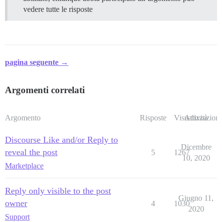
vedere tutte le risposte
pagina seguente →
Argomenti correlati
Argomento
Risposte
Visualizzazioni
Attività
Discourse Like and/or Reply to
Dicembre
reveal the post
5
1267
10, 2020
Marketplace
Reply only visible to the post
Giugno 11,
owner
4
1030
2020
Support