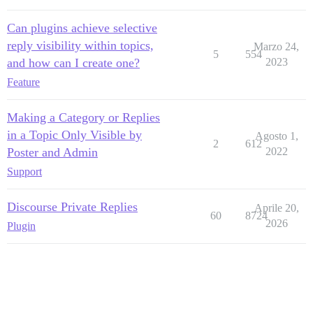
Can plugins achieve selective
reply visibility within topics,
Marzo 24,
5
554
and how can I create one?
2023
Feature
Making a Category or Replies
in a Topic Only Visible by
Agosto 1,
2
612
Poster and Admin
2022
Support
Discourse Private Replies
Aprile 20,
60
8724
2026
Plugin