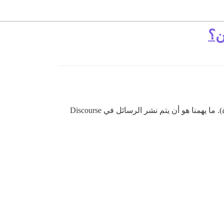
ن؟
نحن نستخدم مجموعة Discourse كصندوق وارد جماعي لفريق الدعم الخاص بنا (لنطلق عليه اسم مستخدم مكتب المساعدة). ما يهمنا هو أن يتم نشر الرسائل في Discourse