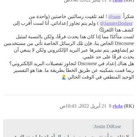
شكراً
! لقد تلقيت رسالتين خاصتين (واحدة من
@sam
) ولم يتم تجاوز إعداداتي. أنا لست أقرب إلى
@JammyDodger
كشف هذا اللغز🤔
لست متأكدًا مما إذا كان هذا يحدث فرقًا، ولكن بالنسبة لمثيل
Discourse الخاص بنا، فإن تلك الرسائل الخاصة تأتي من مستخدمين
تم إنشاؤهم. يتم نشرها عبر البريد الإلكتروني ولكن لا ينبغي أن
يحدث فرقًا على حد علمي.
هل هناك إعداد في Discourse لتجاوز تفضيلات البريد الإلكتروني؟
ربما قمت بتمكينه عن طريق الخطأ بطريقة ما. هذا هو التفسير
الوحيد المنطقي في الوقت الحالي
(RK)
rkda
9
21 أبريل 2022، 10:43ص
Justin DiRose:
لا تقلق بشأن تفويت رد - سيتم إرسال أي إشعارات تصلك عبر