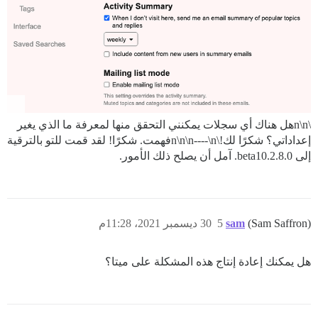
\n\nهل هناك أي سجلات يمكنني التحقق منها لمعرفة ما الذي يغير
إعداداتي؟ شكرًا لك!\n\n\n----\nفهمت. شكرًا! لقد قمت للتو بالترقية
إلى 2.8.0.beta10. آمل أن يصلح ذلك الأمور.
(Sam Saffron)
sam
5
30 ديسمبر 2021، 11:28م
هل يمكنك إعادة إنتاج هذه المشكلة على ميتا؟