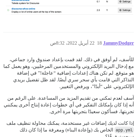
JammyDodger
18
22 أبريل 2022، 8:32ص
للأسف، لم أوفق في ذلك. لقد قمت بإعداد صندوق وارد جماعي،
مع إدخال البريد الإلكتروني والمستخدمين المرحليين، وهو يعمل كما
هو متوقع. لم تكن هناك إعدادات إضافية “عاجلة!” في إضافة
التذاكر التي قامت بأي سحر سري أيضًا. لقد ظل تفضيل بريدي
الإلكتروني على “أبدًا”، ويرفض التغيير.
آسف لعدم تمكني من تقديم المزيد من المساعدة. على الرغم من
أنه إذا كان بإمكانك التفكير في أي خطوات إعادة إنتاج أخرى يمكنني
تجربتها، فسأكون سعيدًا بتجربتها مرة أخرى.
إذا كانت لديك إضافات غير مستخدمة، يمكنك محاولة تنظيف ملف
app.yml
الخاص بك (وإعادة البناء) ومعرفة ما إذا كان ذلك
سيحدث فرقًا؟