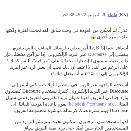
(RK)
rkda
20
4 يونيو 2022، 2:38ص
عذراً. لم أتمكن من العودة في وقت سابق. لقد نجحت لفترة ولكنها
عادت مرة أخرى
أتساءل عما إذا كان الأمر يتعلق بالرسائل المباشرة التي نشرتها
بنفسي إلى Discourse عبر البريد الإلكتروني. إذا لم أكن مخطئًا، فإن
ذلك يضبط مستوى الإشعارات تلقائيًا على “مراقبة”، أليس كذلك؟
على الرغم من أنني لا أعتقد أن ذلك يجب أن يغير الرد عبر البريد
الإلكتروني إلى “دائمًا” (أم أنه يفعل ذلك؟).
أستخدم الواجهة عبر الويب في معظم الأوقات ولكني أنشر إلى
Discourse عبر البريد الإلكتروني كثيرًا. نستخدم Discourse كصندوق
وارد جماعي للفريق. لدينا عنوان بريد إلكتروني للفريق (على سبيل
المثال،
helpdesk@company.org
) يقوم بإعادة التوجيه تلقائيًا إلى
Discourse ويتم نشره هناك كرسالة مباشرة لمجموعة الفريق.
لدينا مستخدمون مرحليون ممكّنون بحيث يتم نشر الردود من
المستخدمين الخارجيين أيضًا حتى يرى بقية الفريق سياق