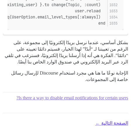
  expect { process(:group_existing_user) }.to change(Topic, :count)
  user.reload
  expect(user.user_option.email_messages_level).to eq(UserOption.email_level_types[:always])
end
بشكل أساسي، عندما نرسل بريدًا إلكترونيًا إلى مجموعة، على
الرغم من تعييننا لـ “أبدًا” لهذا الخيار، فسيتم دائمًا تعيينه على
“دائمًا”. الفكرة هي أنه إذا أرسلنا بريدًا إلكترونيًا، فسنرغب في تلقي
الرد عبر البريد الإلكتروني في صندوق الوارد الخاص بنا أيضًا.
الإجابة نوعًا ما هنا هي مجرد استخدام Discourse لإرسال رسائل
خاصة إلى المجموعات.
Is there a way to disable email notifications for certain users?
الصفحة التالية ←