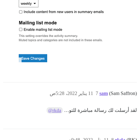
(Sam Saffron)
sam
7
11 يناير 2022، 5:28ص
لقد أرسلت لك رسالة مباشرة للتو…
@rkda
(RK)
rkda
8
11 يناير 2022، 9:48ص