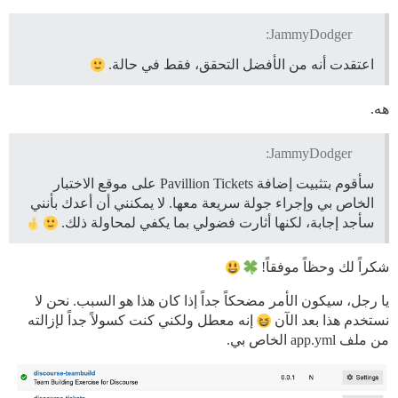
JammyDodger:
اعتقدت أنه من الأفضل التحقق، فقط في حالة.
هه.
JammyDodger:
سأقوم بتثبيت إضافة Pavillion Tickets على موقع الاختبار
الخاص بي وإجراء جولة سريعة معها. لا يمكنني أن أعدك بأنني
سأجد إجابة، لكنها أثارت فضولي بما يكفي لمحاولة ذلك.
شكراً لك وحظاً موفقاً!
يا رجل، سيكون الأمر مضحكاً جداً إذا كان هذا هو السبب. نحن لا
نستخدم هذا بعد الآن
إنه معطل ولكني كنت كسولاً جداً لإزالته
من ملف app.yml الخاص بي.