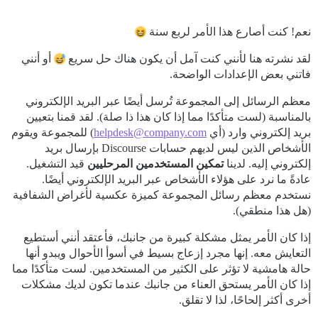
نعم! كنت أصارع هذا الأمر لربع سنة
لقد نشرته هنا لأنني كنت آمل أن يكون هناك حل سريع
أو أنني
فاتني بعض الإعدادات الواضحة.
معظم الرسائل إلى المجموعة تُرسل أيضًا عبر البريد الإلكتروني
بالمناسبة (لست متأكدًا مما إذا كان هذا ذا صلة). لقد قمنا بتعيين
بريد إلكتروني وارد (أي
helpdesk@company.com
) للمجموعة ويقوم
الأشخاص الذين ليس لديهم حسابات Discourse بإرسال بريد
إلكتروني إليه. لدينا
تمكين المستخدمين المرحليين
قيد التشغيل.
عادةً ما نرد على هؤلاء الأشخاص عبر البريد الإلكتروني أيضًا.
نستخدم معظم رسائل المجموعة كميزة عكسية لأغراض الشفافية
(هل هذا منطقي).
إذا كان الأمر يمثل مشكلة كبيرة من جانبك، فأعتقد أنني أستطيع
التعايش معه. إنها مجرد إزعاج بسيط في أسوأ الأحوال ويبدو أنها
حالة هامشية لا تؤثر على الكثير من المستخدمين. لست متأكدًا مما
إذا كان الأمر يستحق العناء من جانبك عندما تكون لديك مشكلات
أخرى أكثر إلحاحًا، لذا لا تقلق.