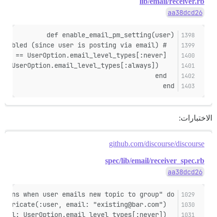
lib/email/receiver.rb
aa38dcd26
def enable_email_pm_setting(user)
  # ensure user PM emails are enabled (since user is posting via email)
  if !user.staged && user.user_option.email_messages_level == UserOption.email_level_types[:never]
    user.user_option.update!(email_messages_level: UserOption.email_level_types[:always])
  end
end
الاختبارات:
github.com/discourse/discourse
spec/lib/email/receiver_spec.rb
aa38dcd26
tions when user emails new topic to group" do
  user = Fabricate(:user, email: "existing@bar.com")
  user.user_option.update_columns(email_messages_level: UserOption.email_level_types[:never])