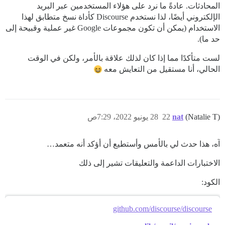
المحادثات. عادةً ما نرد على هؤلاء المستخدمين عبر البريد
الإلكتروني أيضًا، لذا نستخدم Discourse كأداة نسخ متطابق لهذا
الاستخدام (يمكن أن تكون مجموعات Google غير عملية وقبيحة إلى
حد ما).
لست متأكدًا مما إذا كان لذلك علاقة بالأمر، ولكن في الوقت
الحالي، أنا مستقيل من التعايش معه
(Natalie T)
nat
22
28 يونيو 2022، 7:29ص
آه، هذا حدث لي بالأمس وأستطيع أن أؤكد أنه متعمد…
الاختبارات الداعمة والتعليقات تشير إلى ذلك
الكود:
github.com/discourse/discourse