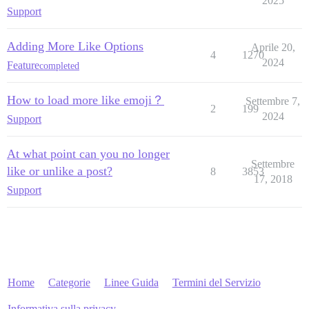
2025
Support
Adding More Like Options
Aprile 20,
4
1270
2024
Feature
completed
How to load more like emoji？
Settembre 7,
2
199
2024
Support
At what point can you no longer
Settembre
like or unlike a post?
8
3853
17, 2018
Support
Home
Categorie
Linee Guida
Termini del Servizio
Informativa sulla privacy