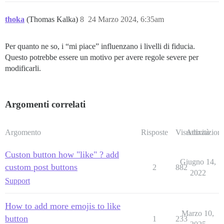
thoka
(Thomas Kalka)
8
24 Marzo 2024, 6:35am
Per quanto ne so, i “mi piace” influenzano i livelli di fiducia.
Questo potrebbe essere un motivo per avere regole severe per
modificarli.
Argomenti correlati
Argomento
Risposte
Visualizzazioni
Attività
Custon button how "like" ? add
Giugno 14,
custom post buttons
2
882
2022
Support
How to add more emojis to like
Marzo 10,
button
1
233