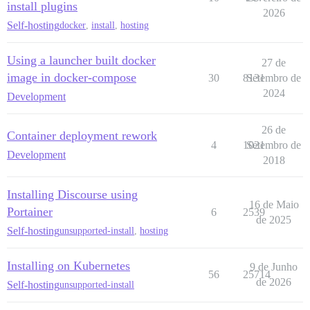
install plugins
2026
Self-hosting
docker
,
install
,
hosting
Using a launcher built docker
27 de
image in docker-compose
30
8131
Setembro de
2024
Development
26 de
Container deployment rework
4
1021
Setembro de
Development
2018
Installing Discourse using
16 de Maio
Portainer
6
2539
de 2025
Self-hosting
unsupported-install
,
hosting
Installing on Kubernetes
9 de Junho
56
25714
de 2026
Self-hosting
unsupported-install