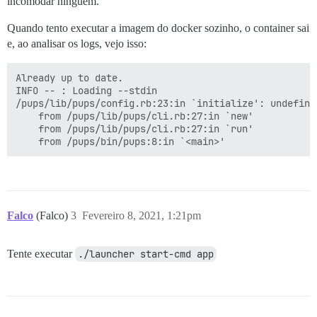
incomodar ninguém.
Quando tento executar a imagem do docker sozinho, o container sai
e, ao analisar os logs, vejo isso:
Already up to date.

INFO -- : Loading --stdin

/pups/lib/pups/config.rb:23:in `initialize': undefine
	from /pups/lib/pups/cli.rb:27:in `new'

	from /pups/lib/pups/cli.rb:27:in `run'

Falco
(Falco)
3
Fevereiro 8, 2021, 1:21pm
Tente executar
./launcher start-cmd app