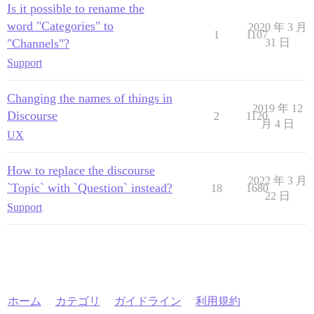
Is it possible to rename the
word "Categories" to
2020 年 3 月
1
1107
"Channels"?
31 日
Support
Changing the names of things in
2019 年 12
Discourse
2
1120
月 4 日
UX
How to replace the discourse
2022 年 3 月
`Topic` with `Question` instead?
18
1680
22 日
Support
ホーム
カテゴリ
ガイドライン
利用規約