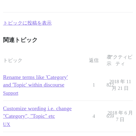
トピックに投稿を表示
関連トピック
表
アクティビ
トピック
返信
示
ティ
Rename terms like 'Category'
2018 年 11
and 'Topic' within discourse
1
822
月 21 日
Support
Customize wording i.e. change
2018 年 6 月
"Category", "Topic" etc
4
659
7 日
UX