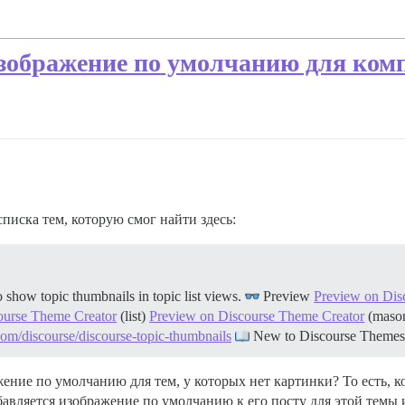
изображение по умолчанию для ком
иска тем, которую смог найти здесь:
how topic thumbnails in topic list views.
Preview
Preview on Dis
ourse Theme Creator
(list)
Preview on Discourse Theme Creator
(maso
.com/discourse/discourse-topic-thumbnails
New to Discourse Theme
жение по умолчанию для тем, у которых нет картинки? То есть, ко
авляется изображение по умолчанию к его посту для этой темы 