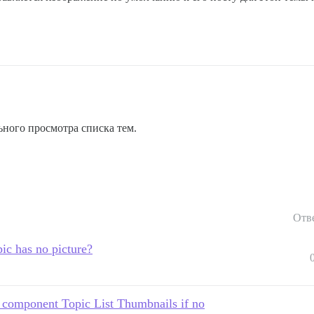
ного просмотра списка тем.
Отв
ic has no picture?
e component Topic List Thumbnails if no