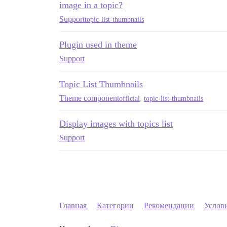
image in a topic?
Support
topic-list-thumbnails
Plugin used in theme
Support
Topic List Thumbnails
Theme component
official
,
topic-list-thumbnails
Display images with topics list
Support
Главная
Категории
Рекомендации
Услов