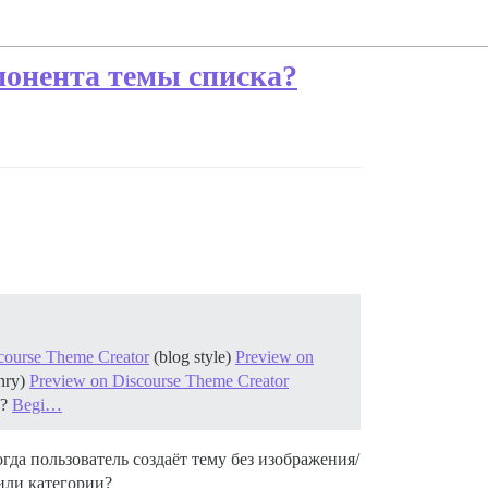
понента темы списка?
course Theme Creator
(blog style)
Preview on
nry)
Preview on Discourse Theme Creator
s?
Begi…
гда пользователь создаёт тему без изображения/
или категории?