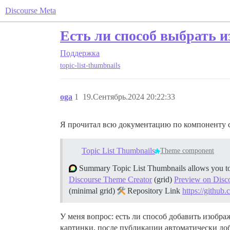
Discourse Meta
Есть ли способ выбрать 
Поддержка
topic-list-thumbnails
oga
1
19.Сентябрь.2024 20:22:33
Я прочитал всю документацию по компоненту сп
Topic List Thumbnails
Theme component
Summary Topic List Thumbnails allows you to s
Discourse Theme Creator
(grid)
Preview on Disc
(minimal grid)
Repository Link
https://github
У меня вопрос: есть ли способ добавить изобра
картинки, после публикации автоматически доб