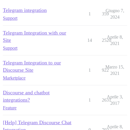
Telegram integration
Giugno 7,
1
359
2024
Support
Telegram Integration with our
Aprile 8,
Site
14
2520
2021
Support
Telegram Integration to our
Marzo 15,
Discourse Site
1
922
2021
Marketplace
Discourse and chatbot
Aprile 3,
integrations?
1
2631
2017
Feature
[Help] Telegram Discourse Chat
Aprile 8,
Integration
0
702