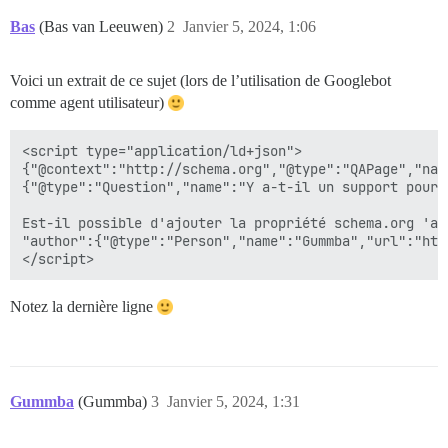
Bas
(Bas van Leeuwen)
2
Janvier 5, 2024, 1:06
Voici un extrait de ce sujet (lors de l’utilisation de Googlebot
comme agent utilisateur)
<script type="application/ld+json">

{"@context":"http://schema.org","@type":"QAPage","nam
{"@type":"Question","name":"Y a-t-il un support pour 
Est-il possible d'ajouter la propriété schema.org 'au
"author":{"@type":"Person","name":"Gummba","url":"htt
Notez la dernière ligne
Gummba
(Gummba)
3
Janvier 5, 2024, 1:31