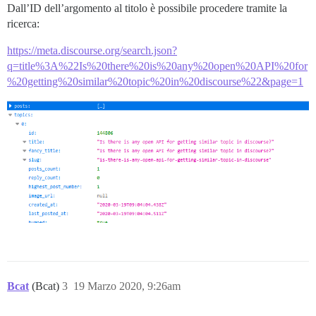
Dall’ID dell’argomento al titolo è possibile procedere tramite la
ricerca:
https://meta.discourse.org/search.json?
q=title%3A%22Is%20there%20is%20any%20open%20API%20for
%20getting%20similar%20topic%20in%20discourse%22&page=1
Bcat
(Bcat)
3
19 Marzo 2020, 9:26am