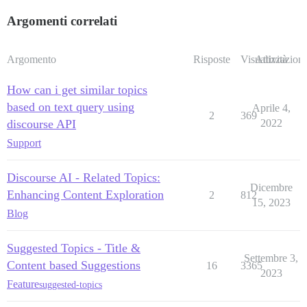
Argomenti correlati
Argomento
Risposte
Visualizzazioni
Attività
How can i get similar topics
based on text query using
Aprile 4,
2
369
discourse API
2022
Support
Discourse AI - Related Topics:
Dicembre
Enhancing Content Exploration
2
812
15, 2023
Blog
Suggested Topics - Title &
Settembre 3,
Content based Suggestions
16
3365
2023
Feature
suggested-topics