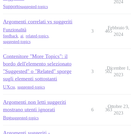
2024
Supporto
suggested-topics
Argomenti correlati vs suggeriti
Febbraio 9,
Funzionalità
3
465
2024
feedback
,
ai
,
related-topics
,
suggested-topics
Contenitore "More Topics": il
bordo dell'elemento selezionato
Dicembre 1,
"Suggested" o "Related" sporge
3
502
2023
sugli elementi sottostanti
UX
css
,
suggested-topics
Argomenti non letti suggeriti
Ottobre 23,
mostrano utenti ignorati
6
363
2023
Bug
suggested-topics
Argomenti suggeriti -