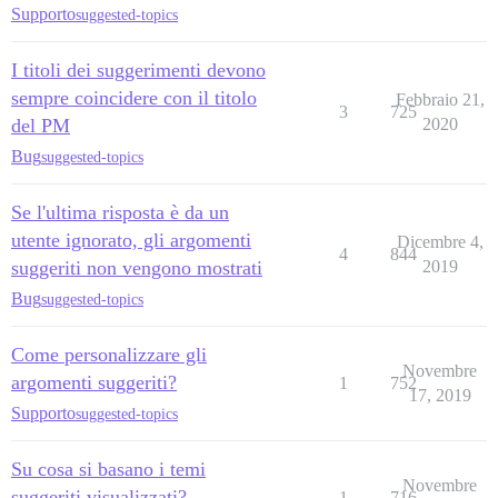
Supporto
suggested-topics
I titoli dei suggerimenti devono
sempre coincidere con il titolo
Febbraio 21,
3
725
del PM
2020
Bug
suggested-topics
Se l'ultima risposta è da un
utente ignorato, gli argomenti
Dicembre 4,
4
844
suggeriti non vengono mostrati
2019
Bug
suggested-topics
Come personalizzare gli
Novembre
argomenti suggeriti?
1
752
17, 2019
Supporto
suggested-topics
Su cosa si basano i temi
Novembre
suggeriti visualizzati?
1
716