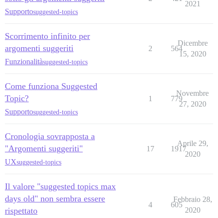
2021
Supporto
suggested-topics
Scorrimento infinito per
Dicembre
argomenti suggeriti
2
564
15, 2020
Funzionalità
suggested-topics
Come funziona Suggested
Novembre
Topic?
1
779
27, 2020
Supporto
suggested-topics
Cronologia sovrapposta a
Aprile 29,
"Argomenti suggeriti"
17
1917
2020
UX
suggested-topics
Il valore "suggested topics max
days old" non sembra essere
Febbraio 28,
4
605
rispettato
2020