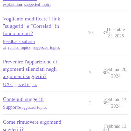
explanation
,
suggested-topics
Vogliamo modificare i link
"suggeriti" e "Correlati" in
Dicembre
10
339
fondo ai post?
21, 2025
Feedback sul sito
ai
,
related-topics
,
suggested-topics
Prevenire l'apparizione di
argomenti silenziati negli
Febbraio 20,
5
806
argomenti suggeriti?
2024
UX
suggested-topics
Contenuti suggeriti
Febbraio 13,
2
389
2024
Supporto
suggested-topics
Come rimuovere argomenti
Febbraio 13,
suggeriti?
2
471