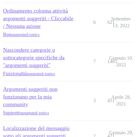
Ordinamento colonna attività
argomenti suggeriti - Cliccabile
Settembre
6
621
/ Nessuna azione
13, 2022
Bug
suggested-topics
Nascondere categorie o
sottocategorie specifiche da
Gennaio 10,
7
1485
"argomenti suggeriti"
2022
Funzionalità
suggested-topics
Argomenti suggeriti non
funzionano per la mia
Aprile 28,
3
451
community
2021
Supporto
suggested-topics
Localizzazione del messaggio
Gennaio 29,
sotto gli argomenti suggeriti
2
421