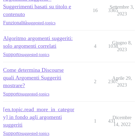
Suggerimenti basati su titolo e
Settembre 3,
16
3365
contenuto
2023
Funzionalità
suggested-topics
Algoritmo argomenti suggeriti:
Giugno 8,
solo argomenti correlati
4
1038
2023
Supporto
suggested-topics
Come determina Discourse
quali Argomenti Suggeriti
Aprile 29,
2
2307
mostrare?
2023
Supporto
suggested-topics
[en.topic.read_more_in_categor
y] in fondo agli argomenti
Dicembre
1
431
suggeriti
14, 2022
Supporto
suggested-topics