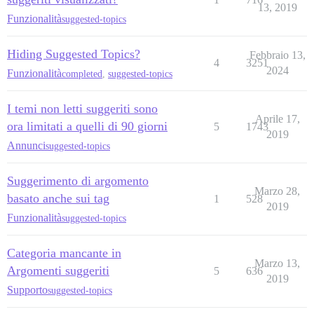
13, 2019
Funzionalità
suggested-topics
Hiding Suggested Topics?
Febbraio 13,
4
3251
2024
Funzionalità
completed
,
suggested-topics
I temi non letti suggeriti sono
Aprile 17,
ora limitati a quelli di 90 giorni
5
1743
2019
Annunci
suggested-topics
Suggerimento di argomento
Marzo 28,
basato anche sui tag
1
528
2019
Funzionalità
suggested-topics
Categoria mancante in
Marzo 13,
Argomenti suggeriti
5
636
2019
Supporto
suggested-topics