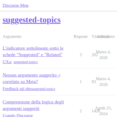
Discourse Meta
suggested-topics
Argomento
Risposte
Visualizzazioni
Attività
L'indicatore sottolineato sotto le
Marzo 4,
schede "Suggested" e "Related"
3
202
2026
UX
ai
,
suggested-topics
Nessun argomento suggerito +
Marzo 4,
correlato su Meta?
1
83
2026
Feedback sul sito
suggested-topics
Comprensione della logica degli
argomenti suggeriti
Aprile 25,
2
1428
2024
Usando Discourse