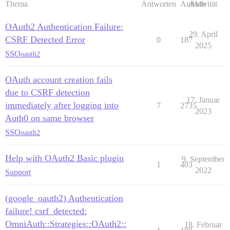
Thema
Antworten
Aufrufe
Aktivität
OAuth2 Authentication Failure:
29. April
CSRF Detected Error
0
187
2025
SSO
oauth2
OAuth account creation fails
due to CSRF detection
17. Januar
immediately after logging into
7
2735
2023
Auth0 on same browser
SSO
oauth2
Help with OAuth2 Basic plugin
9. September
1
403
2022
Support
(google_oauth2) Authentication
failure! csrf_detected:
OmniAuth::Strategies::OAuth2::
18. Februar