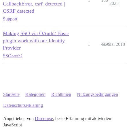
1
188
CallbackError, csrf_detected |
2025
CSRF detected
Support
Making SSO via OAuth2 Basic
plugin work with our Identity
1
4399
9. Mai 2018
Provider
SSO
oauth2
Startseite
Kategorien
Richtlinien
Nutzungsbedingungen
Datenschutzerklärung
Angetrieben von
Discourse
, beste Erfahrung mit aktiviertem
JavaScript