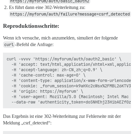
https://myforum/auth/basic_oauth2
Es führt dann eine 302-Weiterleitung zu:
https://myforum/auth/failure?message=csrf_detected
Reproduktionsschritte:
Wenn ich versuche, mich anzumelden, simuliert der folgende
curl
-Befehl die Anfrage:
curl -vvvv 'https://myforum/auth/oauth2_basic' \

  -H 'accept: text/html,application/xhtml+xml,applica
  -H 'accept-language: zh-CN,zh;q=0.9' \

  -H 'cache-control: max-age=0' \

  -H 'content-type: application/x-www-form-urlencoded'
  -H 'cookie: _forum_session=k9aHXc2cWsx%2FMBL26KTV33
  -H 'origin: https://myforum' \

  -H 'user-agent: Mozilla/5.0 (Macintosh; Intel Mac O
Das Ergebnis ist eine 302-Weiterleitung zur Fehlerseite mit der
Meldung „csrf_detected“: