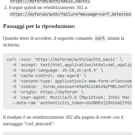
https://myforum/auth/basic_oauth2
Esegue quindi un reindirizzamento 302 a:
https://myforum/auth/failure?message=csrf_detected
Passaggi per la riproduzione:
Quando tento di accedere, il seguente comando
curl
simula la
richiesta:
curl -vvvv 'https://myforum/auth/oauth2_basic' \

  -H 'accept: text/html,application/xhtml+xml,applica
  -H 'accept-language: zh-CN,zh;q=0.9' \

  -H 'cache-control: max-age=0' \

  -H 'content-type: application/x-www-form-urlencoded'
  -H 'cookie: _forum_session=k9aHXc2cWsx%2FMBL26KTV33
  -H 'origin: https://myforum' \

  -H 'user-agent: Mozilla/5.0 (Macintosh; Intel Mac O
Il risultato è un reindirizzamento 302 alla pagina di errore con il
messaggio “csrf_detected”: