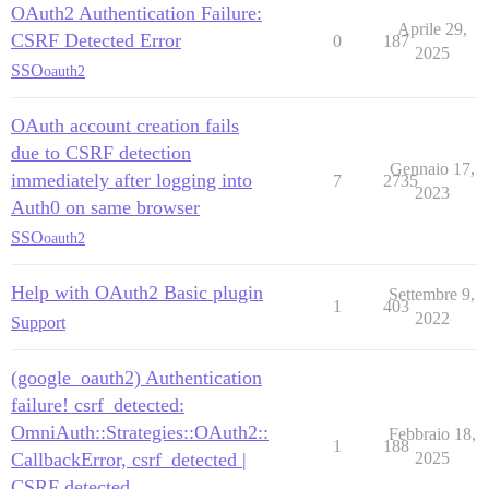
OAuth2 Authentication Failure:
Aprile 29,
CSRF Detected Error
0
187
2025
SSO
oauth2
OAuth account creation fails
due to CSRF detection
Gennaio 17,
immediately after logging into
7
2735
2023
Auth0 on same browser
SSO
oauth2
Help with OAuth2 Basic plugin
Settembre 9,
1
403
2022
Support
(google_oauth2) Authentication
failure! csrf_detected:
OmniAuth::Strategies::OAuth2::
Febbraio 18,
1
188
CallbackError, csrf_detected |
2025
CSRF detected