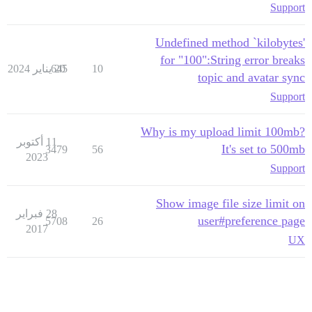
Support
Undefined method `kilobytes'
for "100":String error breaks
10
20 يناير 2024
645
topic and avatar sync
Support
Why is my upload limit 100mb?
11 أكتوبر
It's set to 500mb
3479
56
2023
Support
Show image file size limit on
28 فبراير
user#preference page
5708
26
2017
UX