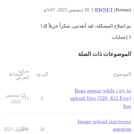
(Roman)
RWNET
5
18 ديسمبر 2023، 5:07م
تم إصلاح المشكلة، لقد أنقذتني. شكراً جزيلاً لك!
3 إعجابات
الموضوعات ذات الصلة
مرات
الموضوع
الردود
النشاط
العرض
Bugs appear while i try to
21 ديسمبر
upload files (520, 422 Eror)
711
6
2023
Bug
vendor/bundle/ruby/3.2.0/bin/unicorn:25:in `<main>'

Image upload size/resize
question
24
4 أبريل 2021
5986