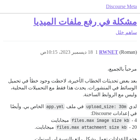
Discourse Meta
مشكلة في رفع ملفات الميديا
ساهم
خلل
(Roman)
RWNET
1
18 ديسمبر 2023، 10:15ص
مرحباً بالجميع،
بعد بعض تحديثات الخطاب الأخيرة، لاحظت وجود خطأ في تحميل
الوسائط في المنشورات. يحدث هذا فقط مع التحميلات المحلية،
وليس مع الروابط الساخنة.
لدي
upload_size: 30m
في ملف
app.yml
الخاص بي. وأيضًا
في إعدادات Discourse:
- 4 ميجابايت
files.max image size kb
- 20 ميجابايت.
files.max attachment size kb
هذه الإعدادات تعمل بشكل رائع بالنسبة لي لسنوات.