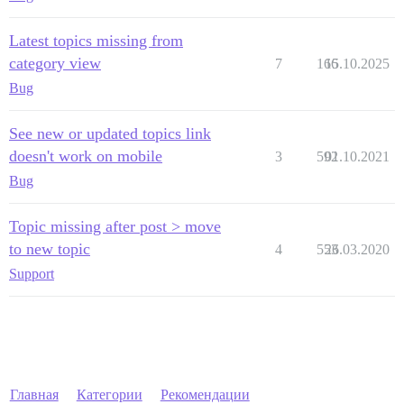
Latest topics missing from
category view
7
166
15.10.2025
Bug
See new or updated topics link
doesn't work on mobile
3
592
01.10.2021
Bug
Topic missing after post > move
to new topic
4
553
26.03.2020
Support
Главная
Категории
Рекомендации