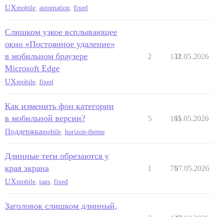
UX
mobile
,
automation
,
fixed
Слишком узкое всплывающее
окно «Постоянное удаление»
в мобильном браузере
2
132
11.05.2026
Microsoft Edge
UX
mobile
,
fixed
Как изменить фон категории
в мобильной версии?
5
165
11.05.2026
Поддержка
mobile
,
horizon-theme
Длинные теги обрезаются у
края экрана
1
75
07.05.2026
UX
mobile
,
tags
,
fixed
Заголовок слишком длинный,