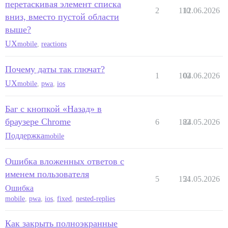
перетаскивая элемент списка
2
110
12.06.2026
вниз, вместо пустой области
выше?
UX
mobile
,
reactions
Почему даты так глючат?
1
102
04.06.2026
UX
mobile
,
pwa
,
ios
Баг с кнопкой «Назад» в
браузере Chrome
6
182
24.05.2026
Поддержка
mobile
Ошибка вложенных ответов с
именем пользователя
5
154
21.05.2026
Ошибка
mobile
,
pwa
,
ios
,
fixed
,
nested-replies
Как закрыть полноэкранные