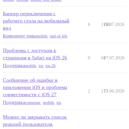
Баннер переключения с
рабочего стола на мобильный
6
1150
18.07.2026
вид
Компонент темы
mobile
,
end-of-life
Проблемы с доступом к
страницам в Safari на iOS 26
0
61
07.07.2026
Поддержка
mobile
,
ios
,
ios-26
Сообщение об ошибке в
приложении iOS и проблема
2
175
17.06.2026
совместимости с iOS 27
Поддержка
composer
,
mobile
,
ios
Можно ли закрывать список
реакций пользователя,