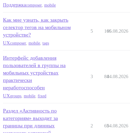
Поддержка
composer
,
mobile
Как мне узнать, как закрыть
селектор тегов на мобильном
5
166
05.08.2026
устройстве?
UX
composer
,
mobile
,
tags
Интерфейс добавления
пользователей в группы на
мобильных устройствах
3
84
04.08.2026
практически
неработоспособен
UX
groups
,
mobile
,
fixed
Раздел «Активность по
категориям» выходит за
границы при длинных
2
65
04.08.2026