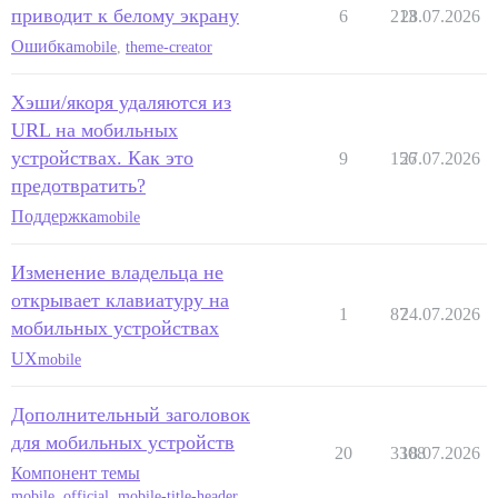
приводит к белому экрану
6
213
28.07.2026
Ошибка
mobile
,
theme-creator
Хэши/якоря удаляются из
URL на мобильных
устройствах. Как это
9
156
27.07.2026
предотвратить?
Поддержка
mobile
Изменение владельца не
открывает клавиатуру на
1
87
24.07.2026
мобильных устройствах
UX
mobile
Дополнительный заголовок
для мобильных устройств
20
3308
18.07.2026
Компонент темы
mobile
,
official
,
mobile-title-header