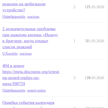
реакции на мобильном
2
117
21.05.2026
устройстве?
Ошибка
mobile
,
reactions
2 незначительные проблемы
при нажатии кнопки «Назад»
в браузере, когда открыт
1
76
21.05.2026
список реакций
UX
mobile
,
reactions
404 в конце
https://meta.discourse.org/n/testi
ng-nested-replies-on-
3
121
20.05.2026
meta/398759
Ошибка
mobile
,
nested-replies
Ошибка события календаря