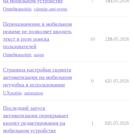
на мобильном устройстве
7
185
15.05.2026
Ошибка
mobile
,
calendar-and-events
Переназначение в мобильном
режиме не позволяет вводить
текст в поле поиска
10
226
13.05.2026
пользователей
Ошибка
mobile
,
assign
Страница настройки скрипта
автоматизации на мобильном
0
62
11.05.2026
неудобна в использовании
UX
mobile
,
automation
Последний запуск
автоматизации перекрывает
кнопку редактирования на
1
82
11.05.2026
мобильном устройстве