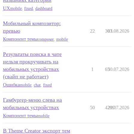
названиях категорий
UX
mobile
,
fixed
,
dashboard
Мобильный композитор:
превью
22
303
03.08.2026
Компонент темы
composer
,
mobile
Результаты поиска в чате
нельзя прокручивать на
мобильных устройствах
1
65
30.07.2026
(свайп не работает)
Ошибка
mobile
,
chat
,
fixed
Гамбургер-меню слева на
мобильных устройствах
50
4209
29.07.2026
Компонент темы
mobile
В Theme Creator экспорт тем