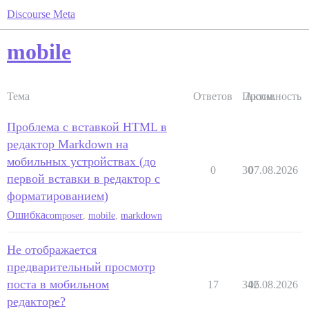
Discourse Meta
mobile
Тема
Ответов
Просм.
Активность
Проблема с вставкой HTML в
редактор Markdown на
мобильных устройствах (до
0
30
07.08.2026
первой вставки в редактор с
форматированием)
Ошибка
composer
,
mobile
,
markdown
Не отображается
предварительный просмотр
поста в мобильном
17
342
06.08.2026
редакторе?