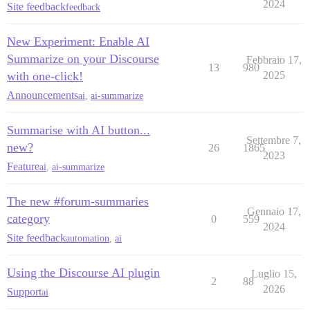
2024
Site feedback
feedback
New Experiment: Enable AI
Summarize on your Discourse
Febbraio 17,
13
980
with one-click!
2025
Announcements
ai
,
ai-summarize
Summarise with AI button...
Settembre 7,
new?
26
1865
2023
Feature
ai
,
ai-summarize
The new #forum-summaries
Gennaio 17,
category
0
559
2024
Site feedback
automation
,
ai
Using the Discourse AI plugin
Luglio 15,
2
88
2026
Support
ai